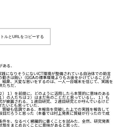
トルとURLをコピーする
がある．
践になりそうにないICT環境が整備されている自治体での助言
動きは鈍い（GIGAの標準環境よりもお金をかけていることが
．結果、大変な思いをするのは、一人一台端末を信じて、実践を
供たちだ．
２）１）を前提に、どのように活用したら本質的に意味のある
１）の人たちは２）はまだ先のことだと思っているし、１）も
究が披露される．１週目研究、２週目研究とか呼んでいるけど
せたいとも思っていた．
、質疑も低調である．本報告を突破した上での実践を報告して
役目だろうと思った（本番では村上発表に質疑が行ったので成
条件を、なるべく網羅的に書くことを試みた．全然、研究発表
状態をまとめおくことに意味があると思った．