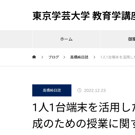
東京学芸大学 教育学講
ホーム
御
ブログ
高橋純日誌
1人1台端末を活用
2022.12.23
高橋純日誌
1人1台端末を活用
成のための授業に関