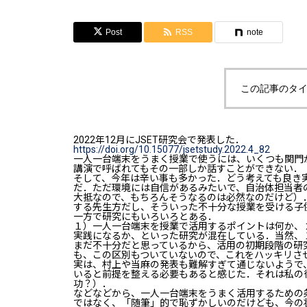
Post
RSS
note
この記事のタイ
2022年12月にJSET研究会で発表した．
https://doi.org/10.15077/jsetstudy.2022.4_82
一人一台端末をうまく授業で使うには、いくつも関門
講演で呼ばれてもその一部しか話すことができない．
そして、今年は辛い事も多かった．どう考えても良き実
だ．ただ環境には自信があるみたいで、自治体担当者の
大抵なので、もちろんそうなるのは必然なのだけど）
する先生方だし、そういった不十分な授業を受ける子
一方で研究にもいろいろとある．
１）一人一台端末を授業で活用するポイントは何か、
実践になるか、といった研究が混在している．当然、
まだ不十分だと思っているから、活用の初期段階の研
も、この区別もついていないので、これをハッキリさ
実は、村上や当麻の発表も難解すぎて通じないようで
いると前提を整える必要もあると感じた．それは私の
功？）．
などなどから、一人一台端末をうまく活用するための
ではなく、「随筆」的で恥ずかしいのだけども、今の