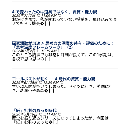
AIで変わったのは道具ではなく、資質・能力観
2026年7月7日 に 11:09 PM に
おかげさまで、私が関わっていない授業を、飛び込みで見
せてもらう機会� […]
探究活動が加速＞ 思考力の深度の共有・評価のために：
「思考深度フレームワーク」（2）
2026年7月2日 に 12:19 AM に
このところ講演でも非常に評判が良くて、この1学期は、
各校で思い思いの […]
ゴールポストが動く——AI時代の資質・能力観
2026年6月25日 に 12:29 PM に
ずいぶん間が空いてしまった。ドイツに行き、英国に行
き、芝園小や高森� […]
「紙」批判のあった時代
2026年5月16日 に 5:11 AM に
歴史を振り返るシリーズになってしまったが、今回は
「紙」批判のあった� […]