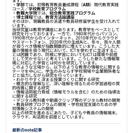
ます。
・
学部
では、初等教育教員養成課程（
A類
）現代教育実践
コース／
学校教育プログラム
・
教職大学院
では、
総合教育実践プログラム
・
博士課程
では、
教育方法論講座
そのほか、現職教員の派遣や教員研修留学生を受け入れて
います。
当研究室は教育学講座にあります。教育学をベースとして
研究を行っております。一方で、1980年代からパソコン、
1990年代からのインターネット、2010年代からクラウド
やスマートフォン、2020年代の生成AIと、年々、我々人類
が扱うべき情報が指数関数的に増えています。こうした大
量の情報を扱う現代において、ICTを使わずに生活するこ
とは困難であり、同様に学習においてもICTは環境や前提
として欠かせないと考えています。こうした新たな情報環
境に対応した学習とは何かを研究しています。
このような立場から、以下のような教育の情報化に関する
テーマを中心に、学生のみならず学校現場や企業関係者な
どと協力しながら研究を行っています。
・わかりやすく深まる授業づくりに関する研究
・概念的な理解など、深い理解を得るための学習過程の質
的改善に関する研究
・情報活用能力育成（情報モラルを含む）のための指導法
に関する研究
・デジタル教科書や動画クリップ等のデジタル教材の開発
・教員研修プログラムの開発 ・学校経営支援のための学
校情報システムの開発
以上の研究を進めるにあたり、子どもや教員の情報端末、
クラウド、AI活用を前提としています。
最新のnote記事