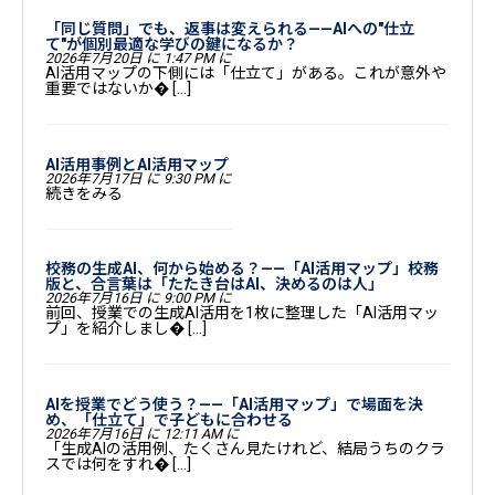
「同じ質問」でも、返事は変えられる——AIへの"仕立
て"が個別最適な学びの鍵になるか？
2026年7月20日 に 1:47 PM に
AI活用マップの下側には「仕立て」がある。これが意外や
重要ではないか� […]
AI活用事例とAI活用マップ
2026年7月17日 に 9:30 PM に
続きをみる
校務の生成AI、何から始める？——「AI活用マップ」校務
版と、合言葉は「たたき台はAI、決めるのは人」
2026年7月16日 に 9:00 PM に
前回、授業での生成AI活用を1枚に整理した「AI活用マッ
プ」を紹介しまし� […]
AIを授業でどう使う？——「AI活用マップ」で場面を決
め、「仕立て」で子どもに合わせる
2026年7月16日 に 12:11 AM に
「生成AIの活用例、たくさん見たけれど、結局うちのクラ
スでは何をすれ� […]